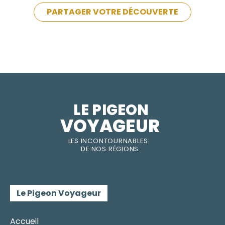
PARTAGER VOTRE DÉCOUVERTE
LE PIGEON  
VOYAGEUR
LES INC
O
NT
O
URNABLES
DE
NOS RÉGI
O
N
S
Le Pigeon Voyageur
Accueil