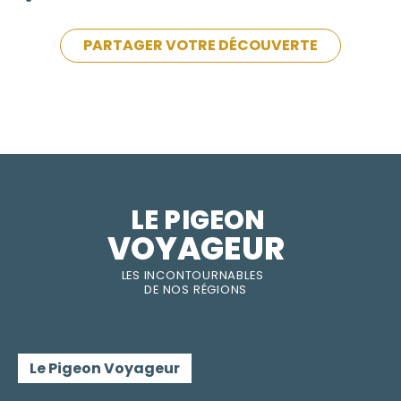
PARTAGER VOTRE DÉCOUVERTE
LE PIGEON  
VOYAGEUR
LES INC
O
NT
O
URNABLES
DE
NOS RÉGI
O
N
S
Le Pigeon Voyageur