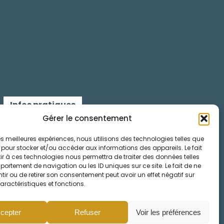
Infos pratiques
Gérer le consentement
Contactez-nous
 les meilleures expériences, nous utilisons des technologies telles que
 pour stocker et/ou accéder aux informations des appareils. Le fait
Mentions légales
r à ces technologies nous permettra de traiter des données telles
ortement de navigation ou les ID uniques sur ce site. Le fait de ne
Cookies
ir ou de retirer son consentement peut avoir un effet négatif sur
aractéristiques et fonctions.
cepter
Refuser
Voir les préférences