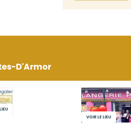
tes-D'Armor
égaler
Pour se régaler
uchet
Maison Hubert- La Bo
Trélazé
LIEU
VOIR LE LIEU