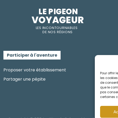
LE PIGEON  
VOYAGEUR
LES INC
O
NT
O
URNABLES
DE
NOS RÉGI
O
N
S
Participer à l'aventure
Proposer votre établissement
Pour offrir
les cookies
Partager une pépite
de consenti
que le comp
pas consent
certaines c
Ac