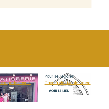
Pour se régaler
ulangerie Rose -
Cave à vin Hunold Bruno
VOIR LE LIEU