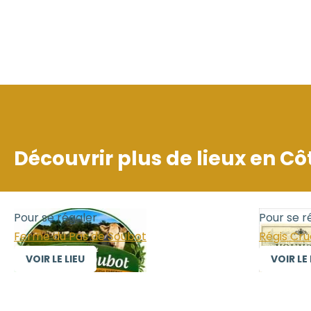
Découvrir plus de lieux en
Cô
Pour se régaler
Pour se r
Ferme du Pas de Soubot
Régis Cr
VOIR LE LIEU
VOIR LE 