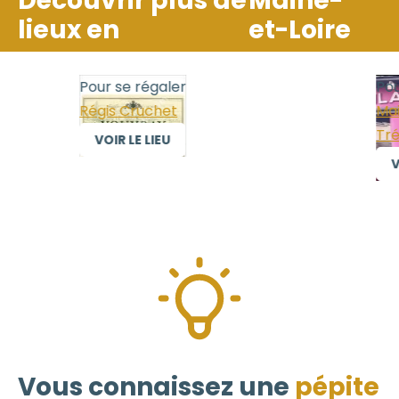
Découvrir plus de
Maine-
lieux en
et-Loire
Pour se régaler
Pour
Régis Cruchet
Mais
Trél
VOIR LE LIEU
VO
Vous connaissez une
pépite