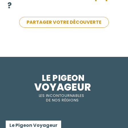
?
PARTAGER VOTRE DÉCOUVERTE
LE PIGEON  
VOYAGEUR
LES INC
O
NT
O
URNABLES
DE
NOS RÉGI
O
N
S
Le Pigeon Voyageur