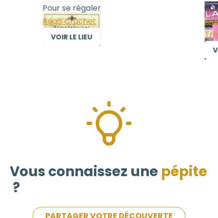
Pour se régaler
Pour
Régis Cruchet
Mais
Trél
VOIR LE LIEU
VOI
Vous connaissez une
pépite
?
PARTAGER VOTRE DÉCOUVERTE