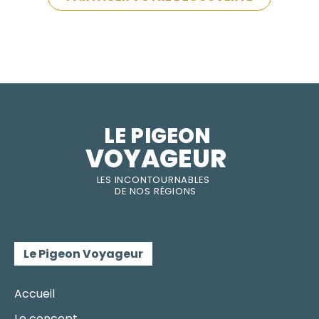
LE PIGEON  
VOYAGEUR
LES INC
O
NT
O
URNABLES
DE
NOS RÉGI
O
N
S
Le Pigeon Voyageur
Accueil
Le concept