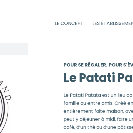
LE CONCEPT
LES ÉTABLISSEME
POUR SE RÉGALER, POUR S'É
Le Patati P
Le Patati Patata est un lieu con
famille ou entre amis. Créé en 
entièrement faite maison, ave
peut y déjeuner à midi, faire
café, d’un thé ou d’une pâtiss