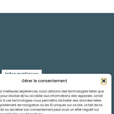
Infos pratiques
Gérer le consentement
Contactez-nous
 les meilleures expériences, nous utilisons des technologies telles que
 pour stocker et/ou accéder aux informations des appareils. Le fait
Mentions légales
r à ces technologies nous permettra de traiter des données telles
ortement de navigation ou les ID uniques sur ce site. Le fait de ne
Cookies
ir ou de retirer son consentement peut avoir un effet négatif sur