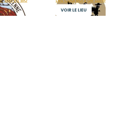
e-Bières Bio
Les Coureurs de Lune
VOIR LE LIEU