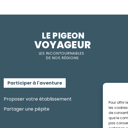
LE PIGEON  
VOYAGEUR
LES INC
O
NT
O
URNABLES
DE
NOS RÉGI
O
N
S
Participer à l'aventure
Proposer votre établissement
Pour offrir
les cookies
Partager une pépite
de consenti
que le comp
pas consent