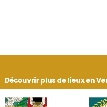
Découvrir plus de lieux en
Ve
Pour se régaler
Pour se r