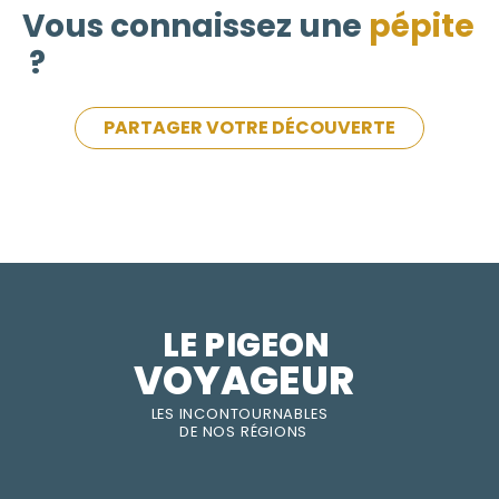
Vous connaissez une
pépite
?
PARTAGER VOTRE DÉCOUVERTE
LE PIGEON  
VOYAGEUR
LES INC
O
NT
O
URNABLES
DE
NOS RÉGI
O
N
S