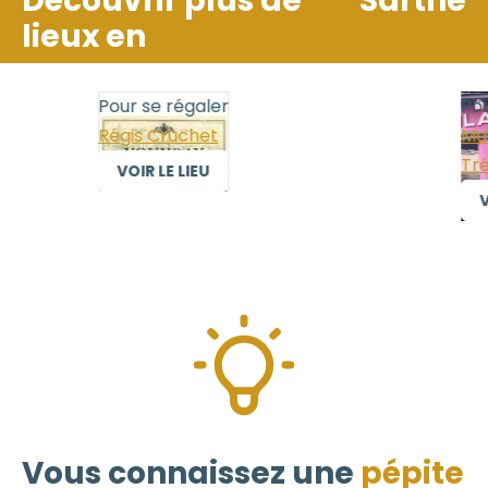
Découvrir plus de
Sarthe
lieux en
Pour se régaler
Pour
Régis Cruchet
Mais
Trél
VOIR LE LIEU
VO
Vous connaissez une
pépite