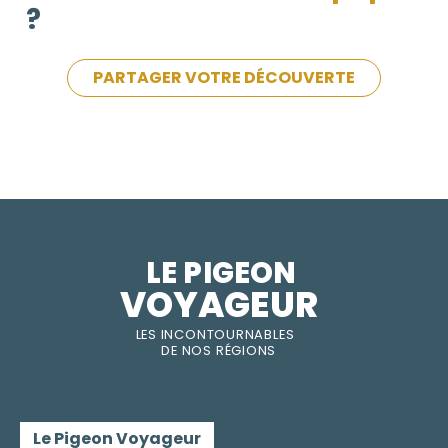
?
PARTAGER VOTRE DÉCOUVERTE
LE PIGEON  
VOYAGEUR
LES INC
O
NT
O
URNABLES
DE
NOS RÉGI
O
N
S
Le Pigeon Voyageur