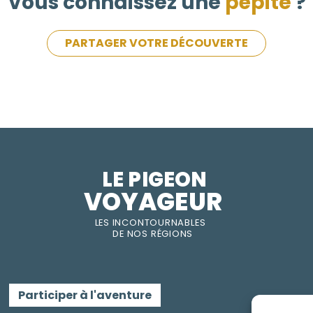
Vous connaissez une
pépite
?
PARTAGER VOTRE DÉCOUVERTE
LE PIGEON  
VOYAGEUR
LES INC
O
NT
O
URNABLES
DE
NOS RÉGI
O
N
S
Participer à l'aventure