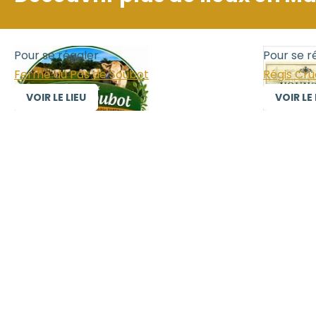
Pour se régaler
Pour se r
Ferme du Pas de Soubot
Régis Cr
VOIR LE LIEU
VOIR LE 