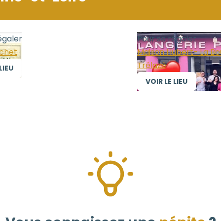
égaler
Pour se régaler
uchet
Maison Hubert- La Bo
Trélazé
LIEU
VOIR LE LIEU