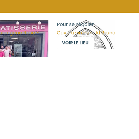
Pour se régaler
ulangerie Rose -
Cave à vin Hunold Bruno
VOIR LE LIEU