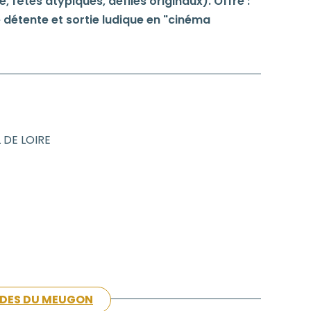
, fêtes atypiques, défilés originaux). Offre :
détente et sortie ludique en "cinéma
 DE LOIRE
PADES DU MEUGON