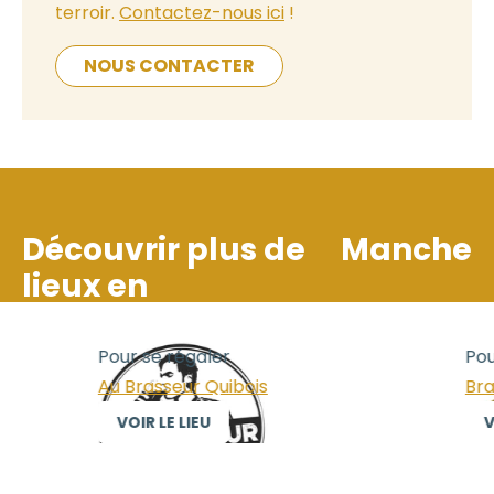
terroir.
Contactez-nous ici
!
NOUS CONTACTER
Découvrir plus de
Manche
lieux en
Pour se régaler
Pour
Au Brasseur Quibois
Bras
VOIR LE LIEU
VO