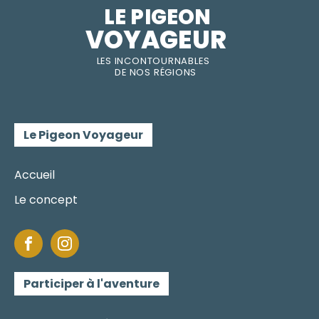
LE PIGEON  
VOYAGEUR
LES INC
O
NT
O
URNABLES
DE
NOS RÉGI
O
N
S
Le Pigeon Voyageur
Accueil
Le concept
Participer à l'aventure