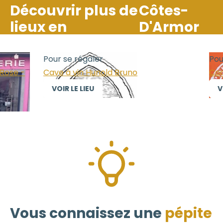
Découvrir plus de
Côtes-
lieux en
D'Armor
Pour se régaler
Pour
ose -
Cave à vin Hunold Bruno
Cog
VOIR LE LIEU
VOI
Vous connaissez une
pépite