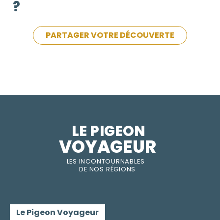
?
PARTAGER VOTRE DÉCOUVERTE
LE PIGEON  
VOYAGEUR
LES INC
O
NT
O
URNABLES
DE
NOS RÉGI
O
N
S
Le Pigeon Voyageur