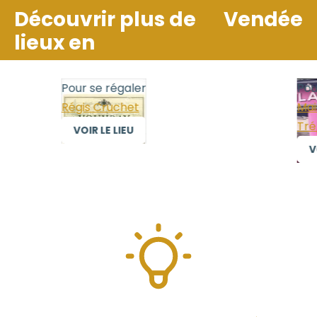
Découvrir plus de
Vendée
lieux en
Pour se régaler
Pour
Régis Cruchet
Mais
Trél
VOIR LE LIEU
VOI