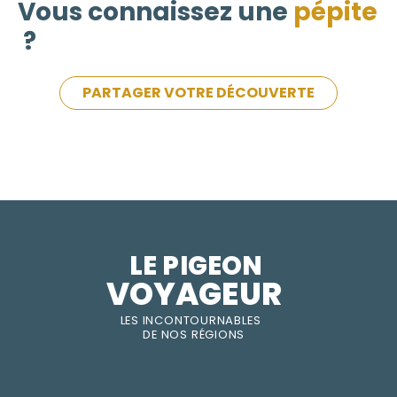
Vous connaissez une
pépite
?
PARTAGER VOTRE DÉCOUVERTE
LE PIGEON  
VOYAGEUR
LES INC
O
NT
O
URNABLES
DE
NOS RÉGI
O
N
S