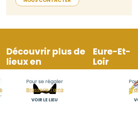
NOUS CONTACTER
Découvrir plus de
Eure-Et-
lieux en
Loir
Pour se régaler
Pour
Brasserie Terra
Bras
VOIR LE LIEU
VOI