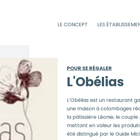
LE CONCEPT
LES ÉTABLISSEME
POUR SE RÉGALER
L'Obélias
L’Obélias est un restaurant g
une maison à colombages réc
la pâtissière Léonie, le coupl
mettant en valeur les produits
été distingué par le Guide Mic