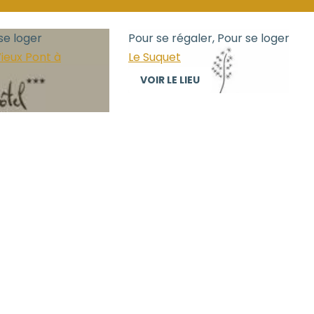
se loger
Pour se régaler, Pour se loger
ieux Pont à
Le Suquet
VOIR LE LIEU