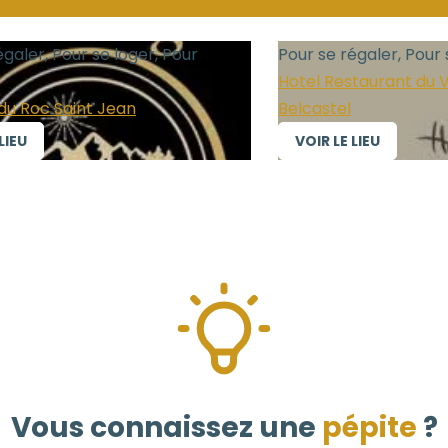
égaler, Pour se loger, Pour
Pour se régaler, Pour 
Hotel Restaurant du V
du Roc Saint Jean
Belcastel
LIEU
VOIR LE LIEU
Vous connaissez une
pépite
?