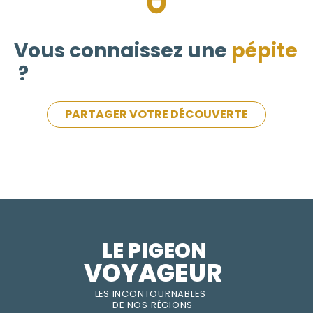
Vous connaissez une
pépite
?
PARTAGER VOTRE DÉCOUVERTE
LE PIGEON  
VOYAGEUR
LES INC
O
NT
O
URNABLES
DE
NOS RÉGI
O
N
S