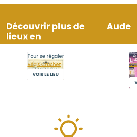
Découvrir plus de
Aude
lieux en
Pour se régaler
Pour
Régis Cruchet
Mais
Trél
VOIR LE LIEU
VO