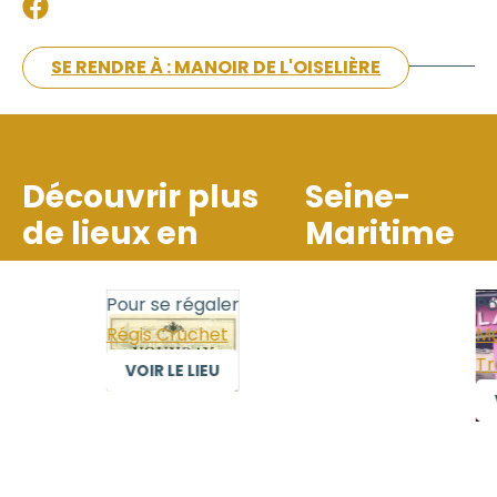
SE RENDRE À : MANOIR DE L'OISELIÈRE
Découvrir plus
Seine-
de lieux en
Maritime
Pour se régaler
Pour
Régis Cruchet
Mais
Trél
VOIR LE LIEU
VO