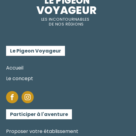
LE PIGEON  
VOYAGEUR
LES INC
O
NT
O
URNABLES
DE
NOS RÉGI
O
N
S
Le Pigeon Voyageur
Accueil
Le concept
Participer à l'aventure
Proposer votre établissement