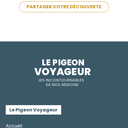
PARTAGER VOTRE DÉCOUVERTE
LE PIGEON  
VOYAGEUR
LES INC
O
NT
O
URNABLES
DE
NOS RÉGI
O
N
S
Le Pigeon Voyageur
Accueil