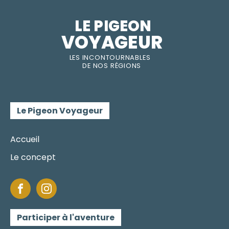
LE PIGEON  
VOYAGEUR
LES INC
O
NT
O
URNABLES
DE
NOS RÉGI
O
N
S
Le Pigeon Voyageur
Accueil
Le concept
Participer à l'aventure