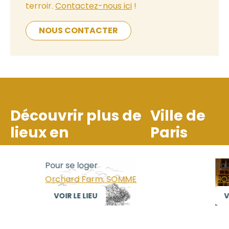
terroir.
Contactez-nous ici
!
NOUS CONTACTER
Découvrir plus de
Ville de
lieux en
Paris
Pour se loger
Pour
Orchard Farm, SOMME
HOTE
VOIR LE LIEU
VOI