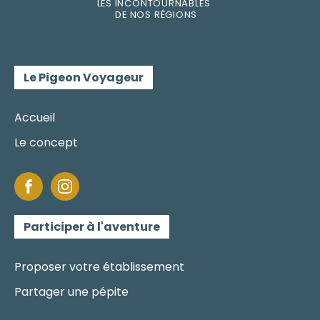
LES INC
O
NT
O
URNABLES
DE
NOS RÉGI
O
N
S
Le Pigeon Voyageur
Accueil
Le concept
Participer à l'aventure
Proposer votre établissement
Partager une pépite