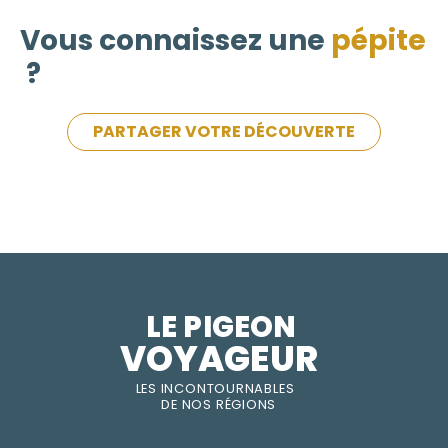
Vous connaissez une
pépite
?
PARTAGER VOTRE DÉCOUVERTE
LE PIGEON  
VOYAGEUR
LES INC
O
NT
O
URNABLES
DE
NOS RÉGI
O
N
S