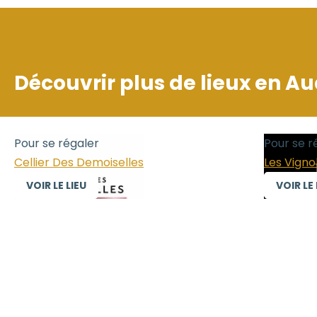
Découvrir plus de lieux en
Au
Pour se régaler
Pour se r
Cellier Des Demoiselles
Les Vignob
VOIR LE LIEU
VOIR LE 