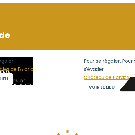
de
égaler
Pour se régaler, Pour 
les de l'Alaric
s'évader
Château de Paraza
LIEU
VOIR LE LIEU