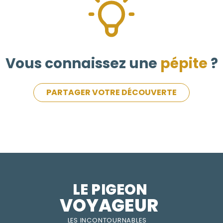
Vous connaissez une
pépite
?
PARTAGER VOTRE DÉCOUVERTE
LE PIGEON  
VOYAGEUR
LES INC
O
NT
O
URNABLES