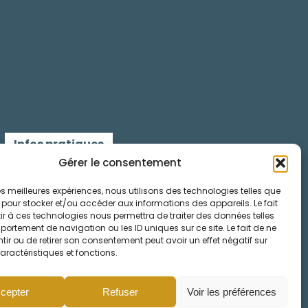
Infos pratiques
Gérer le consentement
Contactez-nous
 les meilleures expériences, nous utilisons des technologies telles que
 pour stocker et/ou accéder aux informations des appareils. Le fait
Mentions légales
r à ces technologies nous permettra de traiter des données telles
ortement de navigation ou les ID uniques sur ce site. Le fait de ne
Cookies
ir ou de retirer son consentement peut avoir un effet négatif sur
aractéristiques et fonctions.
cepter
Refuser
Voir les préférences