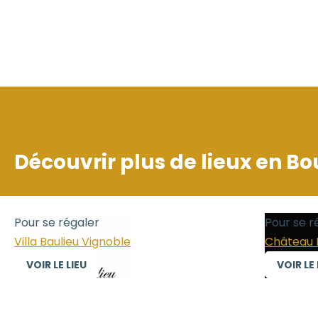
Découvrir plus de lieux en
Bo
Pour se régaler
Pour se r
Villa Baulieu Vignoble
Château 
VOIR LE LIEU
VOIR LE 