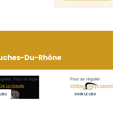
uches-Du-Rhône
égaler, Pour se loger
Pour se régaler
De La Gaude
Château Ferry Laco
LIEU
VOIR LE LIEU