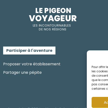
LE PIGEON  
VOYAGEUR
LES INC
O
NT
O
URNABLES
DE
NOS RÉGI
O
N
S
Participer à l'aventure
Proposer votre établissement
Pour offrir
les cookies
Partager une pépite
de consenti
que le comp
pas consent
certaines c
Ac