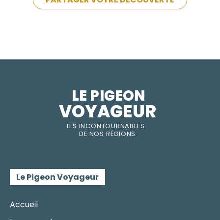
LE PIGEON  
VOYAGEUR
LES INC
O
NT
O
URNABLES
DE
NOS RÉGI
O
N
S
Le Pigeon Voyageur
Accueil