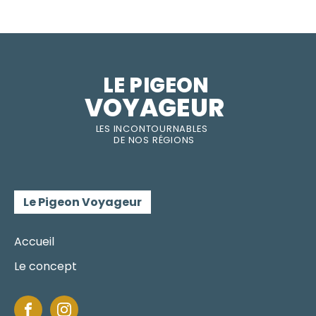
LE PIGEON  
VOYAGEUR
LES INC
O
NT
O
URNABLES
DE
NOS RÉGI
O
N
S
Le Pigeon Voyageur
Accueil
Le concept