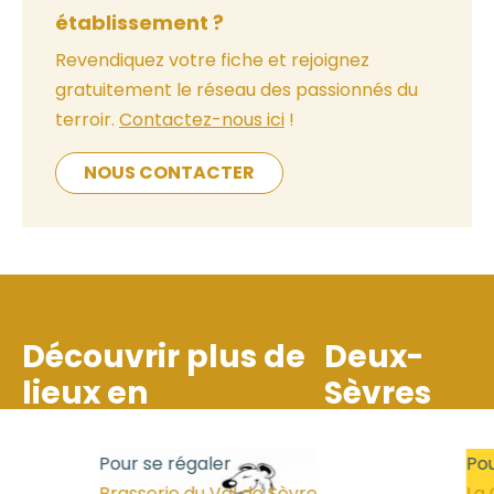
établissement ?
Revendiquez votre fiche et rejoignez
gratuitement le réseau des passionnés du
terroir.
Contactez-nous ici
!
NOUS CONTACTER
Découvrir plus de
Deux-
lieux en
Sèvres
Pour se régaler
Pour
Brasserie du Val de Sèvre
La C