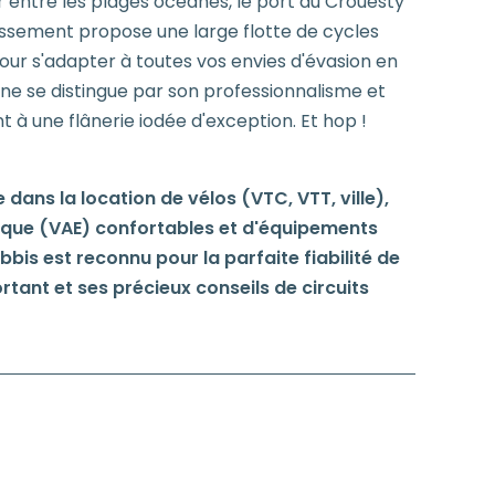
r entre les plages océanes, le port du Crouesty
blissement propose une large flotte de cycles
ur s'adapter à toutes vos envies d'évasion en
gne se distingue par son professionnalisme et
t à une flânerie iodée d'exception. Et hop !
 dans la location de vélos (VTC, VTT, ville),
rique (VAE) confortables et d'équipements
bis est reconnu pour la parfaite fiabilité de
rtant et ses précieux conseils de circuits