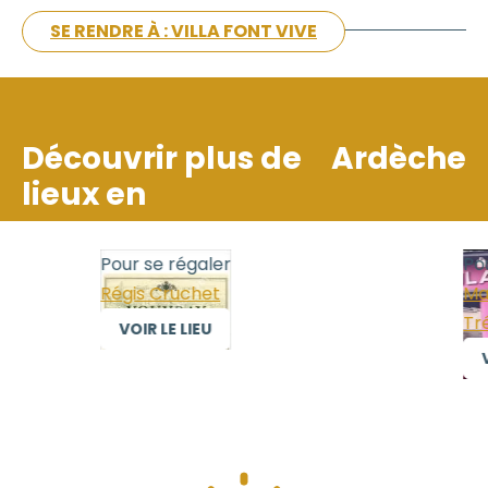
SE RENDRE À : VILLA FONT VIVE
Découvrir plus de
Ardèche
lieux en
Pour se régaler
Pour
Régis Cruchet
Mais
Trél
VOIR LE LIEU
VO