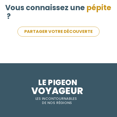
Vous connaissez une
pépite
?
PARTAGER VOTRE DÉCOUVERTE
LE PIGEON  
VOYAGEUR
LES INC
O
NT
O
URNABLES
DE
NOS RÉGI
O
N
S