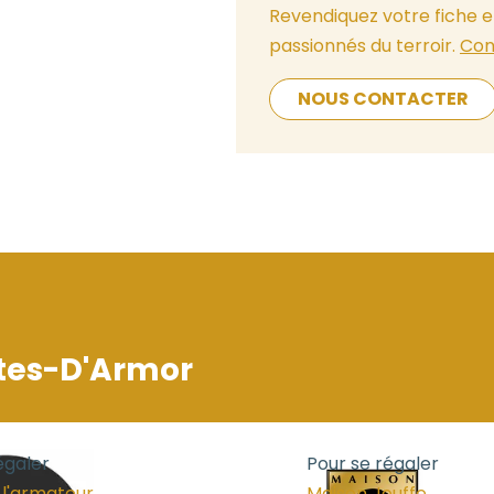
Revendiquez votre fiche e
passionnés du terroir.
Con
NOUS CONTACTER
tes-D'Armor
égaler
Pour se régaler
 l'armateur
Maison Jouffe