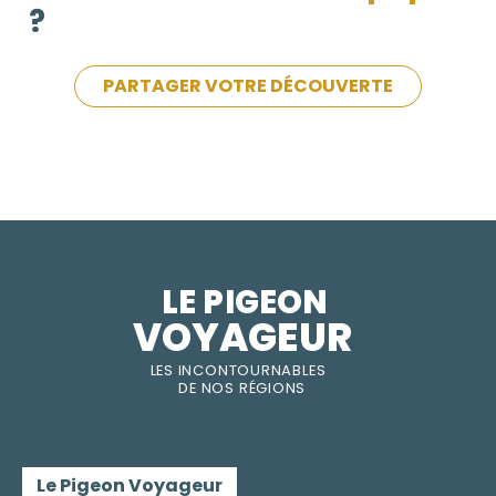
?
PARTAGER VOTRE DÉCOUVERTE
LE PIGEON  
VOYAGEUR
LES INC
O
NT
O
URNABLES
DE
NOS RÉGI
O
N
S
Le Pigeon Voyageur