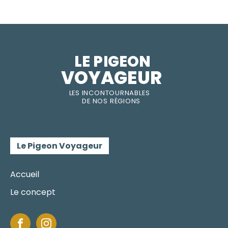
LE PIGEON  
VOYAGEUR
LES INC
O
NT
O
URNABLES
DE
NOS RÉGI
O
N
S
Le Pigeon Voyageur
Accueil
Le concept