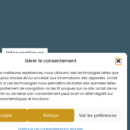
Infos pratiques
Gérer le consentement
Contactez-nous
 les meilleures expériences, nous utilisons des technologies telles que
 pour stocker et/ou accéder aux informations des appareils. Le fait
Mentions légales
r à ces technologies nous permettra de traiter des données telles
ortement de navigation ou les ID uniques sur ce site. Le fait de ne
Cookies
ir ou de retirer son consentement peut avoir un effet négatif sur
aractéristiques et fonctions.
cepter
Refuser
Voir les préférences
Politique de cookies
Mentions légales