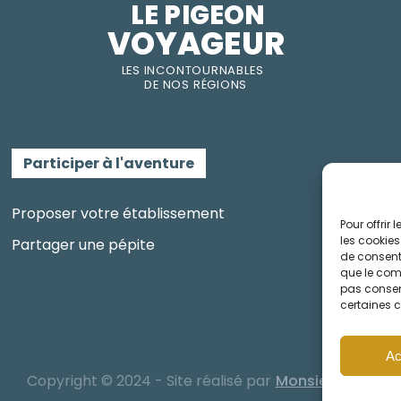
LE PIGEON  
VOYAGEUR
LES INC
O
NT
O
URNABLES
DE
NOS RÉGI
O
N
S
Participer à l'aventure
Proposer votre établissement
Pour offrir
les cookies
Partager une pépite
de consenti
que le comp
pas consent
certaines c
Ac
Copyright © 2024 - Site réalisé par
Monsieurcom