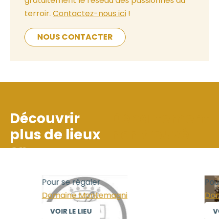
gratuitement le réseau des passionnés du
terroir.
Contactez-nous ici
!
NOUS CONTACTER
Découvrir
Département
plus de lieux
non trouvé
en
Pour se régaler
Pour
Domaine Montemagni
Doma
VOIR LE LIEU
VOI