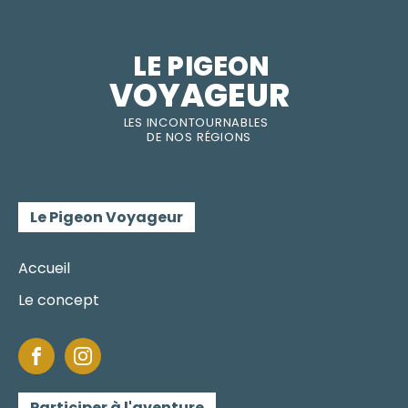
LE PIGEON  
VOYAGEUR
LES INC
O
NT
O
URNABLES
DE
NOS RÉGI
O
N
S
Le Pigeon Voyageur
Accueil
Le concept
Participer à l'aventure