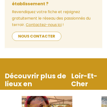
établissement ?
Revendiquez votre fiche et rejoignez
gratuitement le réseau des passionnés du
terroir.
Contactez-nous ici
!
NOUS CONTACTER
Découvrir plus de
Loir-Et-
lieux en
Cher
Pour se régaler
Pour
LA BOUT’ – Lucie Monthioux
Bras