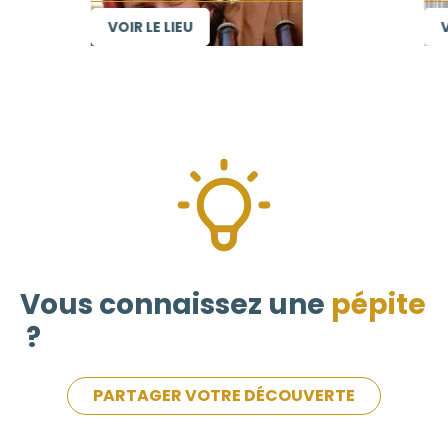
VOIR LE LIEU
VO
Vous connaissez une
pépite
?
PARTAGER VOTRE DÉCOUVERTE