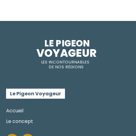
LE PIGEON  
VOYAGEUR
LES INC
O
NT
O
URNABLES
DE
NOS RÉGI
O
N
S
Le Pigeon Voyageur
Accueil
Le concept