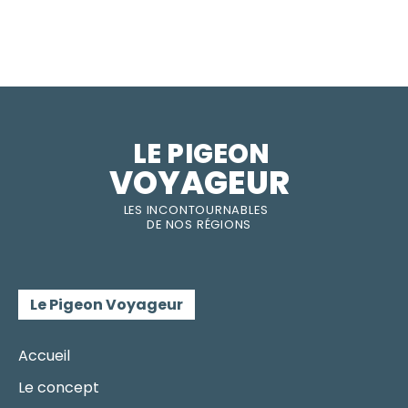
LE PIGEON  
VOYAGEUR
LES INC
O
NT
O
URNABLES
DE
NOS RÉGI
O
N
S
Le Pigeon Voyageur
Accueil
Le concept