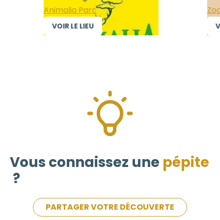
Animalia Parc
Zoo 
VOIR LE LIEU
VOI
Vous connaissez une
pépite
?
PARTAGER VOTRE DÉCOUVERTE