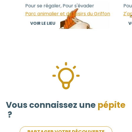
Pour se régaler, Pour s'évader
Pour 
Parc animalier et de loisirs du Griffon
Z'an
VOIR LE LIEU
VOI
Vous connaissez une
pépite
?
PARTAGER VOTRE DÉCOUVERTE