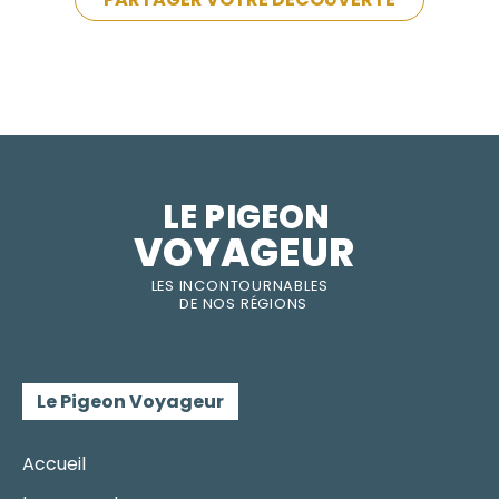
LE PIGEON  
VOYAGEUR
LES INC
O
NT
O
URNABLES
DE
NOS RÉGI
O
N
S
Le Pigeon Voyageur
Accueil