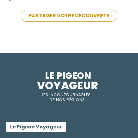
PARTAGER VOTRE DÉCOUVERTE
LE PIGEON  
VOYAGEUR
LES INC
O
NT
O
URNABLES
DE
NOS RÉGI
O
N
S
Le Pigeon Voyageur