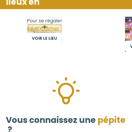
lieux en
Pour se régaler
Pour
Régis Cruchet
Mais
Trél
VOIR LE LIEU
VO
Vous connaissez une
pépite
?