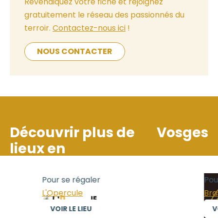
Revendiquez votre fiche et rejoignez
gratuitement le réseau des passionnés du
terroir.
Contactez-nous ici
!
NOUS CONTACTER
Découvrir plus de
Vosges
lieux en
Pour se régaler
Pour
L'Opercule
Brass
VOIR LE LIEU
VOI