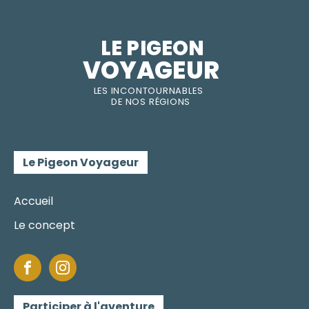
LE PIGEON  
VOYAGEUR
LES INC
O
NT
O
URNABLES
DE
NOS RÉGI
O
N
S
Le Pigeon Voyageur
Accueil
Le concept
Participer à l'aventure