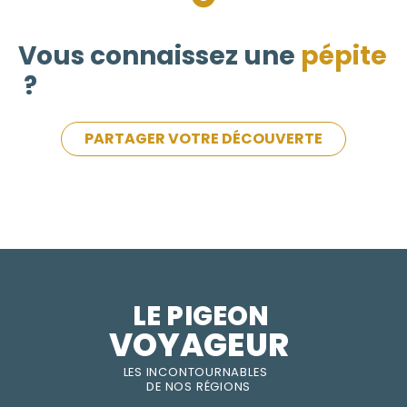
Vous connaissez une
pépite
?
PARTAGER VOTRE DÉCOUVERTE
LE PIGEON  
VOYAGEUR
LES INC
O
NT
O
URNABLES
DE
NOS RÉGI
O
N
S