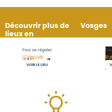
Découvrir plus de
Vosges
lieux en
Pour se régaler
Pour
L'Opercule
Brass
VOIR LE LIEU
VO