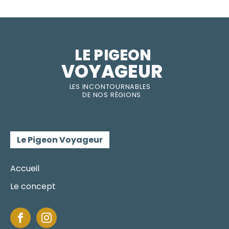
LE PIGEON  
VOYAGEUR
LES INC
O
NT
O
URNABLES
DE
NOS RÉGI
O
N
S
Le Pigeon Voyageur
Accueil
Le concept