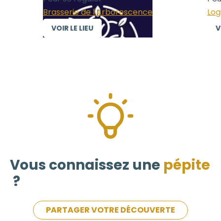
Brasserie de l'Arborescence
Logi
VOIR LE LIEU
VOI
Vous connaissez une
pépite
?
PARTAGER VOTRE DÉCOUVERTE