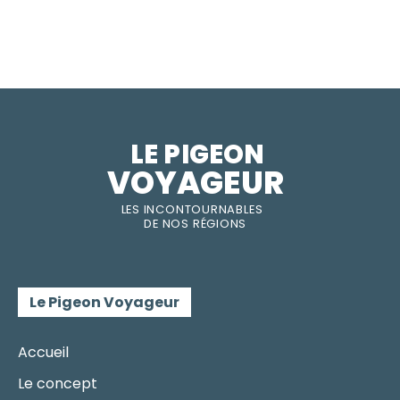
LE PIGEON  
VOYAGEUR
LES INC
O
NT
O
URNABLES
DE
NOS RÉGI
O
N
S
Le Pigeon Voyageur
Accueil
Le concept