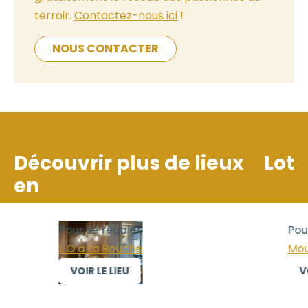
terroir.
Contactez-nous ici
!
NOUS CONTACTER
Découvrir plus de lieux
Lot
en
Pour se régaler
Pour
L O a La Bouche
Moul
VOIR LE LIEU
VOI