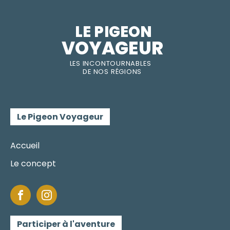
LE PIGEON  
VOYAGEUR
LES INC
O
NT
O
URNABLES
DE
NOS RÉGI
O
N
S
Le Pigeon Voyageur
Accueil
Le concept
Participer à l'aventure