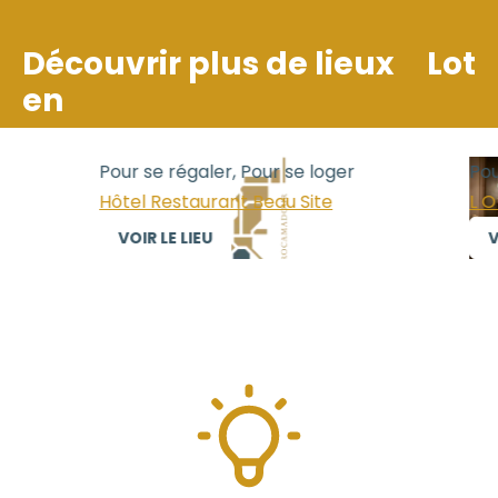
Découvrir plus de lieux
Lot
en
Pour se régaler, Pour se loger
Pour
Hôtel Restaurant Beau Site
L O 
VOIR LE LIEU
VO