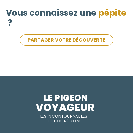
Vous connaissez une
pépite
?
PARTAGER VOTRE DÉCOUVERTE
LE PIGEON  
VOYAGEUR
LES INC
O
NT
O
URNABLES
DE
NOS RÉGI
O
N
S