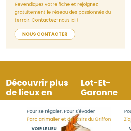
Revendiquez votre fiche et rejoignez
gratuitement le réseau des passionnés du
terroir.
Contactez-nous ici
!
NOUS CONTACTER
Découvrir plus
Lot-Et-
de lieux en
Garonne
Pour se régaler, Pour s'évader
Pour
Parc animalier et de loisirs du Griffon
Z'an
VOIR LE LIEU
VO