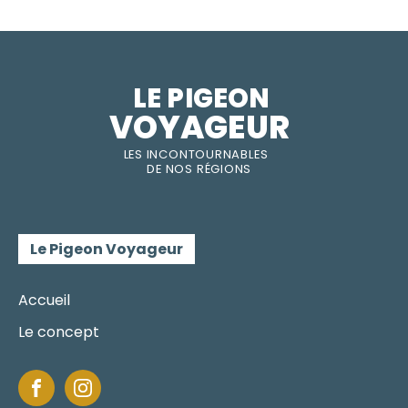
LE PIGEON  
VOYAGEUR
LES INC
O
NT
O
URNABLES
DE
NOS RÉGI
O
N
S
Le Pigeon Voyageur
Accueil
Le concept