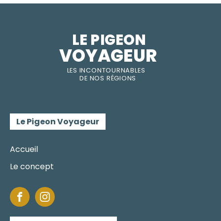
LE PIGEON  
VOYAGEUR
LES INC
O
NT
O
URNABLES
DE
NOS RÉGI
O
N
S
Le Pigeon Voyageur
Accueil
Le concept