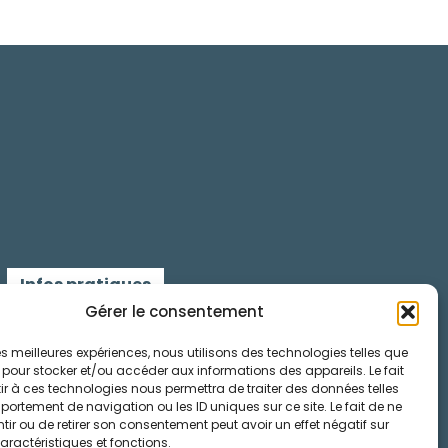
Infos pratiques
Gérer le consentement
Contactez-nous
 les meilleures expériences, nous utilisons des technologies telles que
 pour stocker et/ou accéder aux informations des appareils. Le fait
Mentions légales
r à ces technologies nous permettra de traiter des données telles
ortement de navigation ou les ID uniques sur ce site. Le fait de ne
Cookies
ir ou de retirer son consentement peut avoir un effet négatif sur
aractéristiques et fonctions.