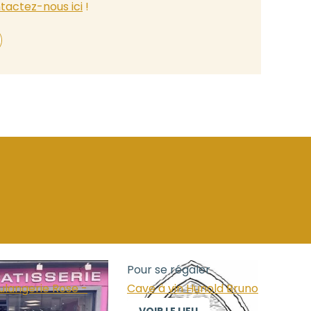
tactez-nous ici
!
Pour se régaler
ulangerie Rose -
Cave à vin Hunold Bruno
VOIR LE LIEU