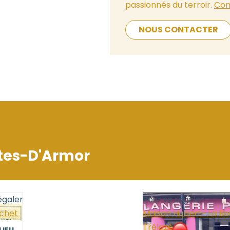
passionnés du terroir.
Con
NOUS CONTACTER
tes-D'Armor
égaler
Pour se régaler
uchet
Maison Hubert- La Bo
Trélazé
LIEU