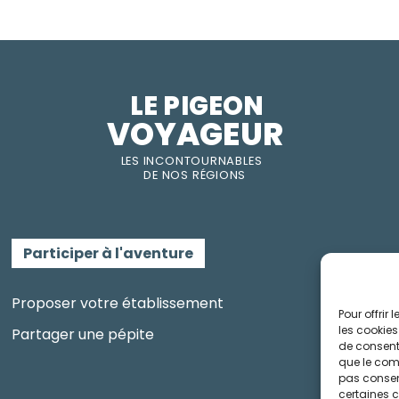
LE PIGEON  
VOYAGEUR
LES INC
O
NT
O
URNABLES
DE
NOS RÉGI
O
N
S
Participer à l'aventure
Proposer votre établissement
Pour offrir
les cookies
Partager une pépite
de consenti
que le comp
pas consent
certaines c