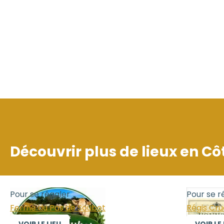
Découvrir plus de lieux en
Cô
Pour se régaler
Pour se r
Ferme du Pas de Soubot
Régis Cr
VOIR LE LIEU
VOIR LE 