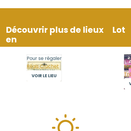
Découvrir plus de lieux
Lot
en
Pour se régaler
Pour
Régis Cruchet
Mais
Trél
VOIR LE LIEU
VO