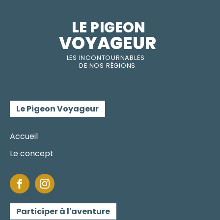
LE PIGEON  
VOYAGEUR
LES INC
O
NT
O
URNABLES
DE
NOS RÉGI
O
N
S
Le Pigeon Voyageur
Accueil
Le concept
Participer à l'aventure