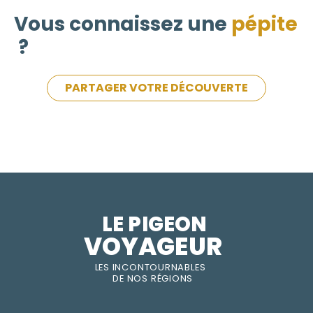
Vous connaissez une
pépite
?
PARTAGER VOTRE DÉCOUVERTE
LE PIGEON  
VOYAGEUR
LES INC
O
NT
O
URNABLES
DE
NOS RÉGI
O
N
S