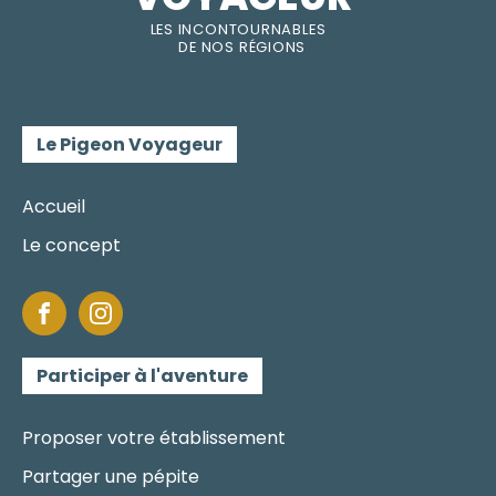
LES INC
O
NT
O
URNABLES
DE
NOS RÉGI
O
N
S
Le Pigeon Voyageur
Accueil
Le concept
Participer à l'aventure
Proposer votre établissement
Partager une pépite