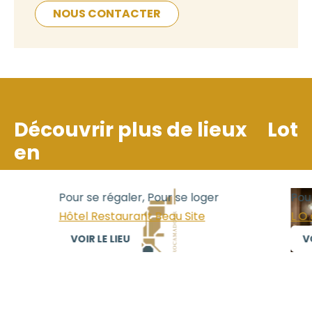
NOUS CONTACTER
Découvrir plus de lieux
Lot
en
Pour se régaler, Pour se loger
Pour
Hôtel Restaurant Beau Site
L O 
VOIR LE LIEU
VOI